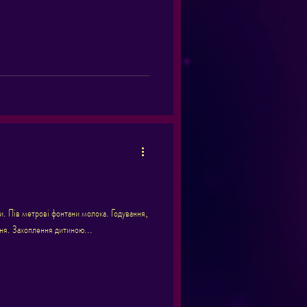
и. Пів метрові фонтани молока. Годування,
ня. Захоплення дитиною...