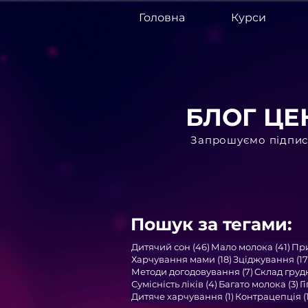
Головна
Курси
БЛОГ ЦЕ
Запрошуємо підписа
Пошук за тегами:
46 постів
41 п
Дитячий сон
(46)
Мало молока
(41)
Пр
18 постів
Харчування мами
(18)
Зціджування
(17
7 постів
Методи догодовування
(7)
Склад груд
4 пости
3 
Сумісність ліків
(4)
Багато молока
(3)
Г
1 пост
Дитяче харчування
(1)
Контрацепція
(