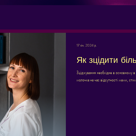
17 січ. 2024 р.
Як зцідити бі
Зціджування необхідне в основному в 
молочка на час відсутності мами, стиму