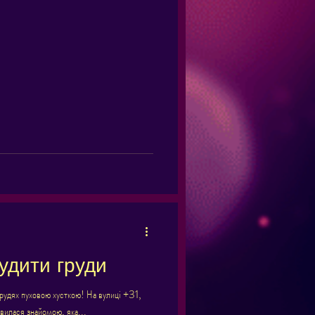
удити груди
рудях пуховою хусткою! На вулиці +31,
илася знайомою, яка...