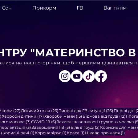
Сон
Прикорм
ГВ
Вагітним
НТРУ "МАТЕРИНСТВО В 
тися на наші сторінки, щоб першими дізнаватися пр
ост
27 постів
26 постів
26 постів
икорм
(27)
Дитячий плач
(26)
Типові для ГВ ситуації
(26)
Перші дні
(
17 постів
17 постів
15 постів
12 пос
)
Хвороби дитини
(17)
Хвороби мами
(15)
Відмова від груді
(12)
Гіпог
7 постів
6 постів
ного молока
(7)
COVID-19
(6)
Захисні властивості грудного молока
(5
пости
3 пости
3 пости
2 пости
іперлактація
(3)
Завершення ГВ
(3)
Біль в груді
(2)
Корисне для мам
1 пост
1 пост
1 пост
1 пост
1 пост
1)
Корисні речі
(1)
Коронавірус
(1)
Краса
(1)
Цікаве про маля
(1)