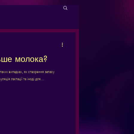
льше молока?
таких випадках, як створення запасу
ляція лактації та іноді для...