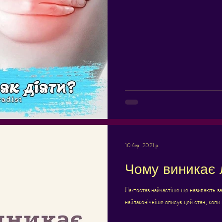
10 бер. 2021 р.
Чому виникає 
Лактостаз найчастіше ще називають з
найлаконічніше описує цей стан, коли 