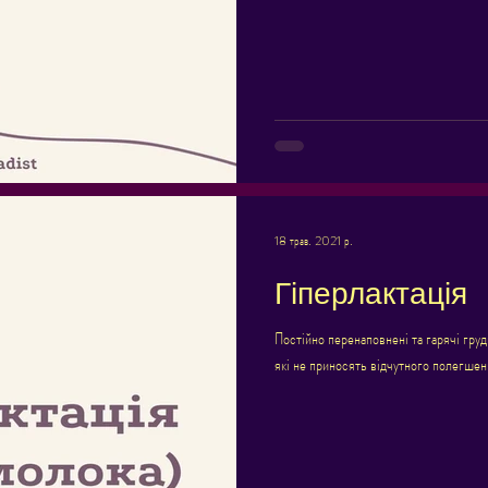
18 трав. 2021 р.
Гіперлактація
Постійно перенаповнені та гарячі груд
які не приносять відчутного полегшен