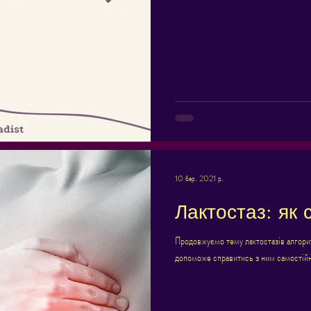
10 бер. 2021 р.
Лактостаз: як 
Продовжуємо тему лактостазів алгори
допоможе справитись з ним самостійн