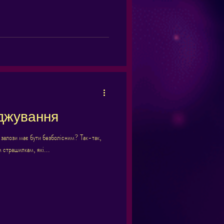
іджування
 залози має бути безболісним? Так-так,
 страшилкам, які...