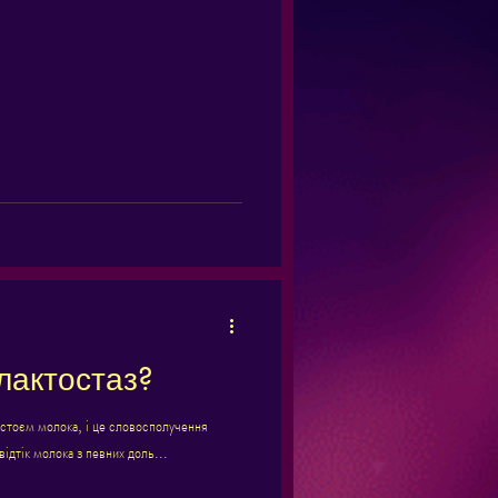
лактостаз?
астоєм молока, і це словосполучення
відтік молока з певних доль...