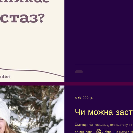
6 січ. 2021 р.
Чи можна заст
Сьогодні бачила маму, перемотану в г
обідня пора… 😱 Добре, що мама вияв