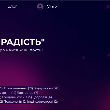
Увійти
Блог
РАДІСТЬ"
о найсвіжіші пости!
23 пости
21 пост
20 постів
23)
Прикладання
(21)
Відлучення
(20)
тів
12 постів
7 постів
алактія
(12)
Лактостаз
(7)
5 постів
5 постів
4 пости
)
Тріщини сосків
(5)
Здоровʼя
(4)
2 пости
2 пости
2 пости
(2)
Психологія
(2)
Інші корисності
(2)