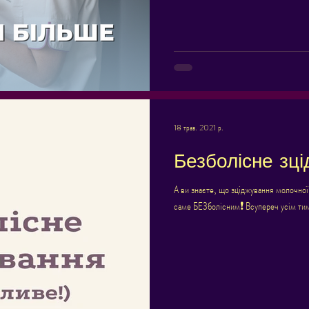
18 трав. 2021 р.
Безболісне зц
А ви знаєте, що зціджування молочної
саме БЕЗболісним❗ Всупереч усім тим