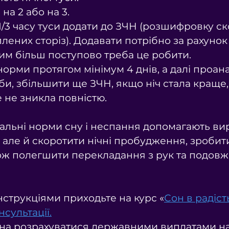
 на 2 або на 3.
чи 1/3 часу туси додати до ЗЧН (розшифровку с
плених сторіз). Додавати потрібно за рахунок
им більш поступово треба це робити.
норми протягом мінімум 4 днів, а далі проана
еби, збільшити ще ЗЧН, якщо ніч стала краще,
 не зникла повністю.
дуальні норми сну і неспання допомагають ви
и, але й скоротити нічні пробудження, зроби
ж полегшити перекладання з рук та подовж
нструкціями приходьте на курс «
Сон в радіст
нсультації.
жна розрахуватися державними виплатами на