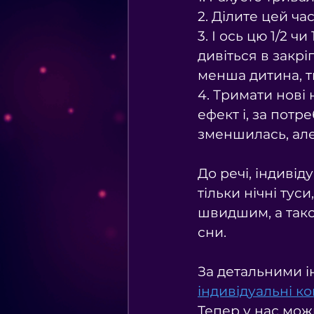
2. Ділите цей час
3. І ось цю 1/2 
дивіться в закрі
менша дитина, т
4. Тримати нові 
ефект і, за потр
зменшилась, але
⠀
До речі, індиві
тільки нічні тус
швидшим, а тако
сни.
⠀
За детальними і
індивідуальні ко
Тепер у нас мо