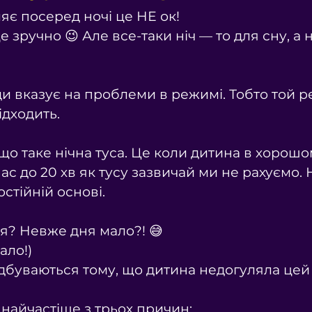
яє посеред ночі це НЕ ок!
е зручно 😉 Але все-таки ніч — то для сну, а 
ди вказує на проблеми в режимі. Тобто той р
ідходить.
що таке нічна туса. Це коли дитина в хорошо
 Час до 20 хв як тусу зазвичай ми не рахуємо. 
остійній основі.
ся? Невже дня мало?! 😅
ало!)
ідбуваються тому, що дитина недогуляла цей 
 найчастіше з трьох причин: