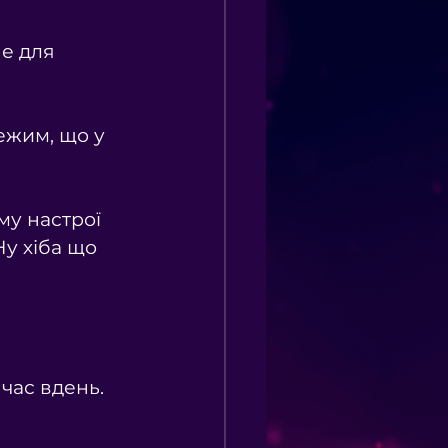
не для 
ежим, що у 
му настрої 
Ну хіба що 
час вдень.