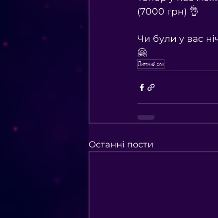
(7000 грн) 👌
⠀
Чи були у вас ні
🤗
Дитячий сон
Останні пости