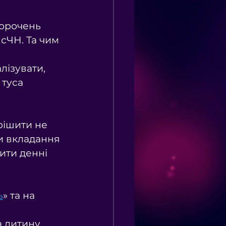
корочень 
 сЧН. Та чим 
лізувати, 
 туса 
рішити не 
ти вкладання 
ити денні 
ь
» та на 
 дитину 