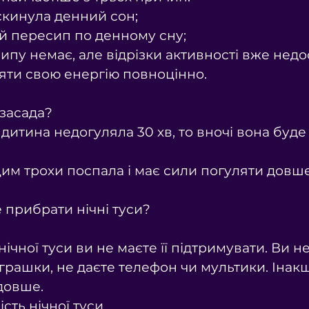
 скинула денний сон;
ий пересип по денному сну;
ипу немає, але відрізки активності вже недо
ляти свою енергію повноцінно.
 засада?
дитина недогуляла 30 хв, то вночі вона буде
им трохи поспала і має сили погуляти довше
е прибрати нічні туси?
 нічної туси ви не маєте її підтримувати. Ви н
 іграшки, не даєте телефон чи мультики. Інак
довше.
ість нічної туси.