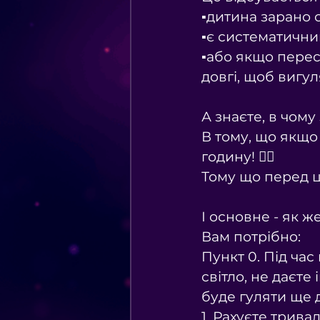
▪️дитина зарано
▪️є систематичн
▪️або якщо перес
довгі, щоб вигу
⠀
А знаєте, в чому
В тому, що якщо 
годину! 😵‍💫
Тому що перед ц
⠀
І основне - як ж
Вам потрібно:
Пункт 0. Під час
світло, не даєте
буде гуляти ще 
1. Рахуєте тривал