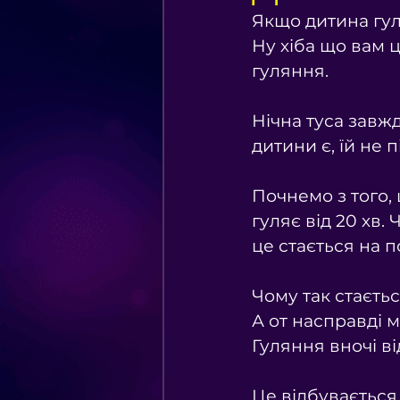
Якщо дитина гул
Ну хіба що вам ц
гуляння.
⠀
Нічна туса завж
дитини є, їй не п
⠀
Почнемо з того, 
гуляє від 20 хв.
це стається на п
⠀
Чому так стаєть
А от насправді м
Гуляння вночі в
⠀
Це відбувається