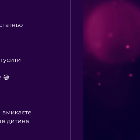
статньо 
 тусити 
 😅
е вмикаєте 
ше дитина 