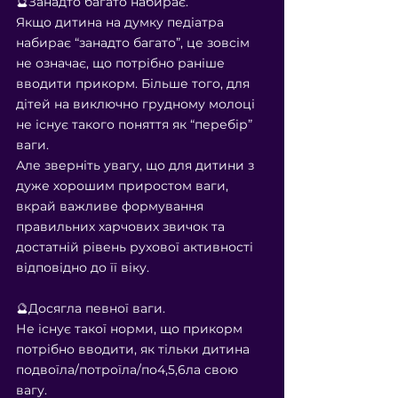
🔮Занадто багато набирає.
Якщо дитина на думку педіатра 
набирає “занадто багато”, це зовсім 
не означає, що потрібно раніше 
вводити прикорм. Більше того, для 
дітей на виключно грудному молоці 
не існує такого поняття як “перебір” 
ваги.
Але зверніть увагу, що для дитини з 
дуже хорошим приростом ваги, 
вкрай важливе формування 
правильних харчових звичок та 
достатній рівень рухової активності 
відповідно до її віку.
⠀
🔮Досягла певної ваги.
Не існує такої норми, що прикорм 
потрібно вводити, як тільки дитина 
подвоїла/потроїла/по4,5,6ла свою 
вагу.