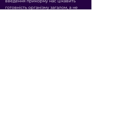
введення прикорму нас цікавить 
готовність організму загалом, а не 
наявність зубів. Більше того, малюки 
прекрасно жують яснами.
Погодьтеся, наявність 1-2 передніх 
різців ніяким чином глобально не 
впливає на жування – ними надто не 
пожуєш))
⠀
🔮З прикормом дитина буде спати 
краще вночі.
Це ще один міф. Перевантаження 
ШКТ на ніч навпаки часто призводить 
до більш чутливого та неякісного сну.
Прикорм
Дивитися всі
Останні пости