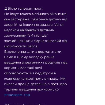
⠀
🔮Вікно толерантності.
Не існує такого магічного віконечка, 
яке застереже і убереже дитину від 
алергій та інших негараздів. Усі ці 
надписи на банках з дитячим 
харчуванням “з 4 місяців” 
звичайнісінький маркетинговий хід, 
щоб скосити бабла.
Виключення: діти з дерматитами. 
Саме в цьому випадку раннє 
введення алергенних продуктів має 
користь. Але такі речі 
обговорюються з педіатром в 
кожному конкретному випадку. Ми 
писали про це детально в пості про 
терміни введення прикорму 👉 
#прикорм_гвр
⠀