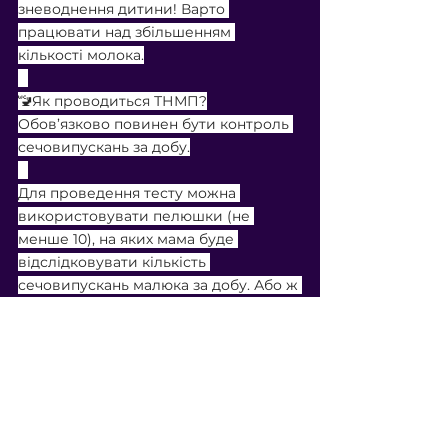
зневоднення дитини! Варто 
працювати над збільшенням 
кількості молока.
⠀
🚾Як проводиться ТНМП?
Обов’язково повинен бути контроль 
сечовипускань за добу.
⠀
Для проведення тесту можна 
використовувати пелюшки (не 
менше 10), на яких мама буде 
відслідковувати кількість 
сечовипускань малюка за добу. Або ж 
це можуть бути одноразові підгузки, 
які за добу необхідно зібрати в 
поліетиленовий пакет, щоб не 
випаровувалася волога, та зважити, 
відняти від ваги таку ж кількості 
підгузників, але чистих та сухих, і 
отриману різницю у вазі розділити 