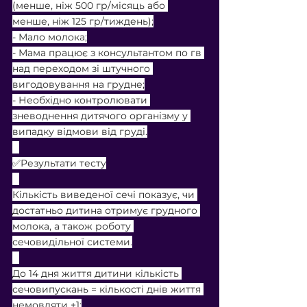
(менше, ніж 500 гр/місяць або 
менше, ніж 125 гр/тиждень);
- Мало молока;
- Мама працює з консультантом по гв 
над переходом зі штучного 
вигодовування на грудне;
- Необхідно контролювати 
зневоднення дитячого організму у 
випадку відмови від груді.
⠀
✅Результати тесту
⠀
Кількість виведеної сечі показує, чи 
достатньо дитина отримує грудного 
молока, а також роботу 
сечовидільної системи.
⠀
До 14 дня життя дитини кількість 
сечовипускань = кількості днів життя 
немовляти +1;