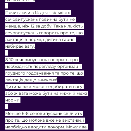
⠀
Починаючи з 14 дня - кількість 
сечовипускань повинна бути не 
менше, ніж 12 за добу. Така кількість 
сечовипускань говорить про те, що 
лактація в нормі, і дитина гарно 
набирає вагу.
⠀
8-10 сечовипускань говорить про 
необхідність перегляду організації 
грудного годовування та про те, що 
лактація дещо знижена!
Дитина вже може недобирати вагу 
або ж вага може бути на нижній межі 
норми.
⠀
Менше 6-8 сечовипускань свідчить 
про те, що молока вже не вистачає і 
необхідно вводити докорм. Можливе 