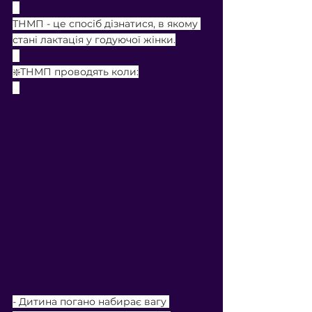
⠀
ТНМП - це спосіб дізнатися, в якому 
стані лактація у годуючої жінки.
⠀
❇️ТНМП проводять коли:
⠀
- Дитина погано набирає вагу 