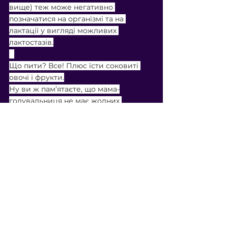
вище) теж може негативно 
позначатися на організмі та на 
лактації у вигляді можливих 
лактостазів.
⠀
Що пити? Все! Плюс їсти соковиті 
овочі і фрукти.
Ну ви ж пам’ятаєте, що мама-
годувальниця не має жодних 
обмежень в їжі, так?)) 😉
То все фігня, що вода – це тільки 
чиста вода, а компоти, соки, супи, чаї 
за рідинну вважати не можна. Можна 
і потрібно!
Тож пийте на здоров’я, але головне – 
з розумом 💧
Мало молока
Харчування мами
Дивитися всі
Останні пости