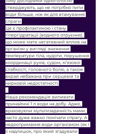
Тому дослідники одноголосно 
стверджують, що не потрібно пити 
води більше, ніж як для втамування 
спраги.
Це є профілактикою і стану 
гіпергідратації (водного отруєння), 
що може мати негативний вплив на 
організм у вигляді зниження 
температури тіла, нудоти, порушення 
координації рухів, судом, м’язової 
слабкості, головного болю, а також 
вкрай небажана при серцевій та 
нирковій недостатності.
⠀
Наша рекомендація: випивати 
принаймні 1 л води на добу. Адже, 
враховуючи мультизадачність мами, 
часто дуже важко помічати спрагу. А 
недоотримання води організмом (як і 
її надлишок, про який згадували 