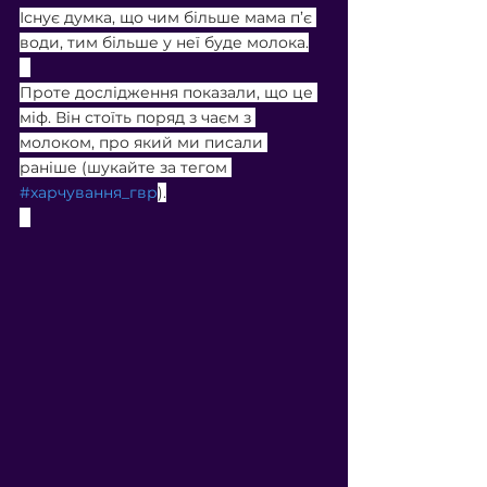
Існує думка, що чим більше мама п’є 
води, тим більше у неї буде молока.
⠀
Проте дослідження показали, що це 
міф. Він стоїть поряд з чаєм з 
молоком, про який ми писали 
раніше (шукайте за тегом 
#харчування_гвр
).
⠀