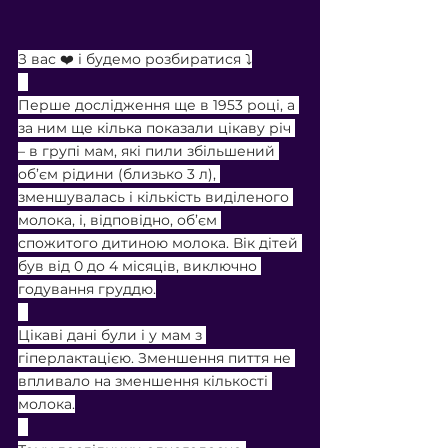
З вас ❤️ і будемо розбиратися ⤵️
⠀
Перше дослідження ще в 1953 році, а 
за ним ще кілька показали цікаву річ 
– в групі мам, які пили збільшений 
об’єм рідини (близько 3 л), 
зменшувалась і кількість виділеного 
молока, і, відповідно, об’єм 
спожитого дитиною молока. Вік дітей 
був від 0 до 4 місяців, виключно 
годування груддю.
⠀
Цікаві дані були і у мам з 
гіперлактацією. Зменшення пиття не 
впливало на зменшення кількості 
молока.
⠀