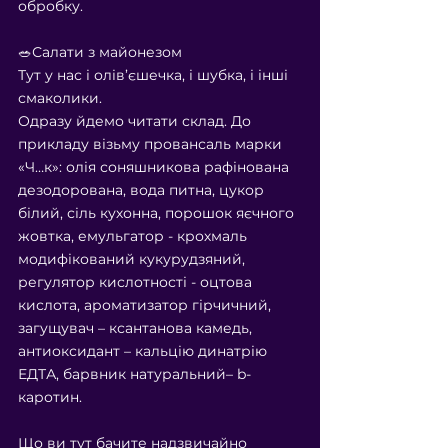
обробку.
⠀
🥗Салати з майонезом
Тут у нас і олів’єшечка, і шубка, і інші 
смаколики.
Одразу йдемо читати склад. До 
прикладу візьму провансаль марки 
«Ч…к»: олія соняшникова рафінована 
дезодорована, вода питна, цукор 
білий, сіль кухонна, порошок яєчного 
жовтка, емульгатор - крохмаль 
модифікований кукурудзяний, 
регулятор кислотності - оцтова 
кислота, ароматизатор гірчичний, 
загущувач – ксантанова камедь, 
антиоксидант – кальцію динатрію 
ЕДТА, барвник натуральний– b-
каротин.
⠀
Що ви тут бачите надзвичайно 