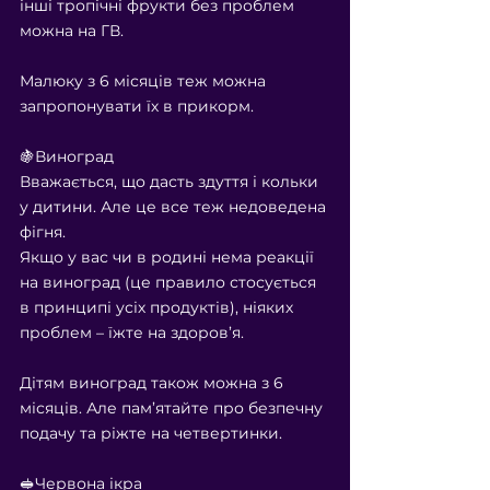
інші тропічні фрукти без проблем 
можна на ГВ.
⠀
Малюку з 6 місяців теж можна 
запропонувати їх в прикорм.
⠀
🍇Виноград
Вважається, що дасть здуття і кольки 
у дитини. Але це все теж недоведена 
фігня.
Якщо у вас чи в родині нема реакції 
на виноград (це правило стосується 
в принципі усіх продуктів), ніяких 
проблем – їжте на здоров’я.
⠀
Дітям виноград також можна з 6 
місяців. Але пам’ятайте про безпечну 
подачу та ріжте на четвертинки.
⠀
🥪Червона ікра