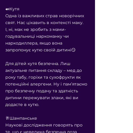
⠀
🍛Кутя
Одна із важливих страв новорічних 
свят. Нас цікавить в контексті маку.
І, ні, мак не зробить з мами-
годувальниці наркоманку чи 
наркодиллера, якщо вона 
запропонує кутю своїй дитині😏
⠀
Для дітей кутя безпечна. Лиш 
актуальне питання складу – мед до 
року табу, горіхи та сухофрукти як 
потенційні алергени. Ну і пам’ятаємо 
про безпечну подачу та здатність 
дитини пережувати злаки, які ви 
додасте в кутю.
⠀
🥂Шампанське
Наукові дослідження говорять про 
те, що є невелика безпечна доза 