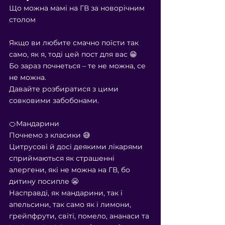
Що можна мамі на ГВ за новорічним 
столом
⠀
Якщо ви любите смачно поїсти так 
само, як я, тоді цей пост для вас 😁
Бо зараз почнеться – те не можна, се 
не можна.
Давайте розбиратися з цими 
совковими забобонами.
⠀
🍊Мандарини
Почнемо з класики 😅
Цитрусові й досі деякими лікарями 
сприймаються як страшенні 
алергени, які не можна на ГВ, бо 
дитину посипле 😬
Насправді, як мандарини, так і 
апельсини, так само як і лимони, 
грейпфрути, світі, помело, ананаси та 