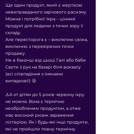
Ще один продукт, який є жертвою 
невиправданого харчового расизму.
Можна і потрібно! Ікра – цінний 
продукт для людини з точки зору її 
складу.
Але пересторога є – виключно свіжа, 
виключно з перевірених точок 
продажу.
Не в баночці від цьоці Галі або баби 
Свєти з рук на базарі біля вокзалу 
(всі співпадіння з іменами 
випадкові!) 🫢
⠀
⚠️А от дітям до 5 років червону ікру 
не можна. Вона є термічно 
необробленим продуктом, а отже 
має високий ризик зараження 
лістерією. Як і будь-які інші продукти, 
які не пройшли повну термічну 