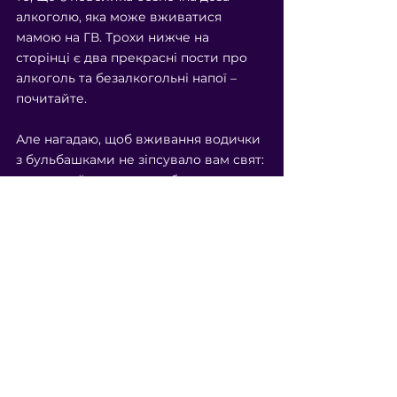
алкоголю, яка може вживатися 
мамою на ГВ. Трохи нижче на 
сторінці є два прекрасні пости про 
алкоголь та безалкогольні напої – 
почитайте.
⠀
Але нагадаю, щоб вживання водички 
з бульбашками не зіпсувало вам свят:
▪️дотримуйтесь правил безпечного 
вживання (читайте пости нижче в 
стрічці);
▪️не вживайте алкоголь зовсім в 
перший місяць після пологів, а також 
якщо маєте передчасно народжену 
дитинку;
▪️після вживання будь-якої дози 
алкоголю – ніякого спільного сну!
▪️утримайтесь, якщо маєте часті 
лактостази, та будьте уважні до стану 