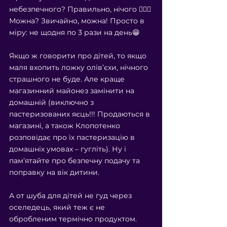
небезпечного? Правильно, нічого 🤷🏻‍♀️
Можна? Звичайно, можна! Просто в 
міру: не щодня по 3 рази на день😁
⠀
Якщо ж говорити про дітей, то якщо 
маля вхопить ложку олів’єхи, нічного 
страшного не буде. Але краще 
магазинний майонез замінити на 
домашній (виключно з 
пастеризованих яєць!!! Продаються в 
магазині, а також Клопотенко 
розповідає про їх пастеризацію в 
домашніх умовах – гугліть). Ну і 
пам’ятайте про безпечну подачу та 
поправку на вік дитини.
⠀
А от шуба для дітей не гуд через 
оселедець, який теж є не 
обробленим термічно продуктом.