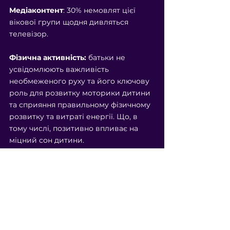
Медіаконтент
: 30% немовлят цієї 
вікової групи щодня дивляться 
телевізор.
Фізична активність:
 батьки не 
усвідомлюють важливість 
необмеженого руху та його ключову 
роль для розвитку моторики дитини 
та сприяння правильному фізичному 
розвитку та витраті енергії. Що, в 
тому числі, позитивно впливає на 
міцний сон дитини. 
Годування
: ​критичний період, коли 
слід підтримувати чуйне годування, 
включаючи самогодування та 
саморегуляцію.
4-й критичний період для 