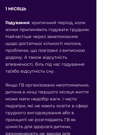
1 МІСЯЦЬ
Годування
: критичний період, коли 
жінки припиняють годувати грудьми. 
Найчастіше через занепокоєння 
щодо достатньої кількості молока, 
проблеми, що повʼязані з випискою 
додому. А також відсутність 
впевненості, біль під час годування 
та/або відсутність сну.
Якщо ГВ організовано неоптимально, 
дитина в кінці першого місяця життя 
може мати недобір ваги. І часто 
педіатри, які не мають освіти в сфері 
грудного вигодовування або в 
принципі не розглядають ГВ як 
цінність для здоровʼя дитини, 
рекомендують не заходи для 