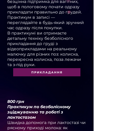
безцінна підтримка для вагітних,
щоб в пологовому почати одразу
прикладати правильно до грудей.
Практикум в записі —
переглядайте в будь-який зручний
час одразу після покупки.
В практикумі ви отримаєте
детальну техніку безболісного
прикладання до груді з
відеоприкладами на реальному
малючку для різних поз: колиска,
перехресна колиска, поза лежачи
та з-під руки.
ПРИКЛАДАННЯ
800 грн
Практикум по безболісному
зціджуванню та роботі з
лактостазом
Швидка допомога при лактостазі чи
рясному приході молока: як