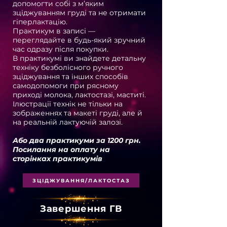
допомогти собі з м’яким
зціджуванням груді та не отримати
гіперлактацію.
Практикум в записі —
переглядайте в будь-який зручний
час одразу після покупки.
В практикумі ви знайдете детальну
техніку безболісного ручного
зціджування та інших способів
самодопомоги при рясному
приході молока, лактостазі, маститі.
Ілюстрації технік не тільки на
зображеннях та макеті груді, але й
на реальній лактуючій залозі.
Або два практикуми за 1200 грн.
Посилання на оплату на
сторінках практикумів
ЗЦІДЖУВАННЯ/ЛАКТОСТАЗ
Завершення ГВ