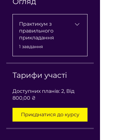
Огляд
Практикум з
правильного
прикладання
.
1 завдання
Тарифи участі
Доступних планів: 2, Від
800,00 ₴
Приєднатися до курсу